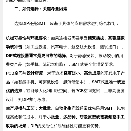
系数不匹配而产生疲劳。
二、如何选择：关键考量因素
选择DIP还是SMT，应基于具体的应用需求进行综合权衡：
机械可靠性与环境要求
：如果连接器需要承受
频繁插拔、高强度振
动或冲击
（如工业设备、汽车电子、航空航天设备、测试接口），
DIP式连接器通常是更可靠的选择
。对于静态安装、振动较小的消
费类产品（如手机、笔记本电脑），SMT式完全能满足要求。
PCB空间与设计密度
：对于追求
轻薄短小、高集成度
的现代电子产
品（如智能手机、可穿戴设备、超薄笔记本），
SMT式是唯一或更
优的选择
，它能最大化利用板空间。若PCB空间充裕，且非高密度
设计，则DIP亦可考虑。
生产规模与工艺
：
大批量、自动化生产
线通常优先采用
SMT
，以实
现高效和低成本。对于
小批量、多品种、研发原型或需要频繁手工
改动的场景
，
DIP
的灵活性和易维修性可能更有优势。