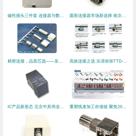
磁性插头三件套 连接器与数据线接头选购指南及厂家价格分析
圆形连接器市场新选择 南京宇斯鑫电气引领替代风潮
精密连接，品质芯选——东莞君奥电子JST NH 2.5mm连接器系列解读
高效连接之选 乐清弥加TTD-251绝缘穿刺线夹全面解析
IC产品新形态 北京中其伟业科技引领卡边缘及后面板安装型连接器发展
重塑线束加工价值链 聚焦2026慕尼黑上海电子生产设备展上的智造新势力与连接器创新