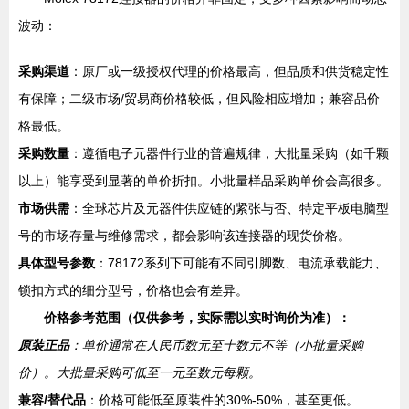
波动：
采购渠道
：原厂或一级授权代理的价格最高，但品质和供货稳定性
有保障；二级市场/贸易商价格较低，但风险相应增加；兼容品价
格最低。
采购数量
：遵循电子元器件行业的普遍规律，大批量采购（如千颗
以上）能享受到显著的单价折扣。小批量样品采购单价会高很多。
市场供需
：全球芯片及元器件供应链的紧张与否、特定平板电脑型
号的市场存量与维修需求，都会影响该连接器的现货价格。
具体型号参数
：78172系列下可能有不同引脚数、电流承载能力、
锁扣方式的细分型号，价格也会有差异。
价格参考范围（仅供参考，实际需以实时询价为准）：
原装正品
：单价通常在人民币数元至十数元不等（小批量采购
价）。大批量采购可低至一元至数元每颗。
兼容/替代品
：价格可能低至原装件的30%-50%，甚至更低。