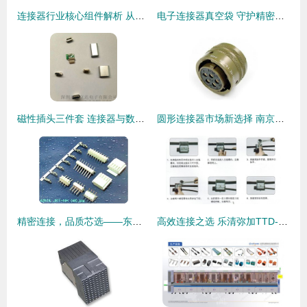
连接器行业核心组件解析 从长江连接器到线束加工的全景洞察
电子连接器真空袋 守护精密元件的密封解决方案
磁性插头三件套 连接器与数据线接头选购指南及厂家价格分析
圆形连接器市场新选择 南京宇斯鑫电气引领替代风潮
精密连接，品质芯选——东莞君奥电子JST NH 2.5mm连接器系列解读
高效连接之选 乐清弥加TTD-251绝缘穿刺线夹全面解析