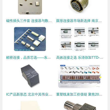
磁性插头三件套 连接器与数据线接头选购指南及厂家价格分析
圆形连接器市场新选择 南京宇斯鑫电气引领替代风潮
精密连接，品质芯选——东莞君奥电子JST NH 2.5mm连接器系列解读
高效连接之选 乐清弥加TTD-251绝缘穿刺线夹全面解析
IC产品新形态 北京中其伟业科技引领卡边缘及后面板安装型连接器发展
重塑线束加工价值链 聚焦2026慕尼黑上海电子生产设备展上的智造新势力与连接器创新